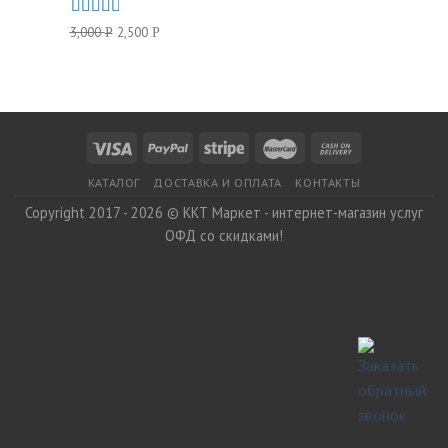
Оценка
3,000
2,500
Р
Р
2.72
из
5
КАТАЛОГ
ДОСТАВКА И ОПЛАТА
КОНТАКТЫ
Copyright 2017 - 2026 © ККТ Маркет - интернет-магазин услуг
ОФД со скидками!