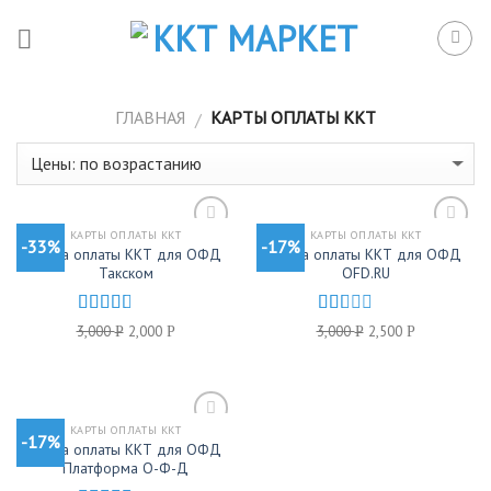
Skip
to
content
ГЛАВНАЯ
КАРТЫ ОПЛАТЫ ККТ
/
КАРТЫ ОПЛАТЫ ККТ
КАРТЫ ОПЛАТЫ ККТ
-33%
-17%
Добавить
Добавить
Карта оплаты ККТ для ОФД
Карта оплаты ККТ для ОФД
в
в
Такском
OFD.RU
избранное
избранное
Оценка
Оценка
3,000
2,000
3,000
2,500
Р
Р
Р
Р
2.54
1.33
из 5
из
5
КАРТЫ ОПЛАТЫ ККТ
-17%
Добавить
Карта оплаты ККТ для ОФД
в
Платформа О-Ф-Д
избранное